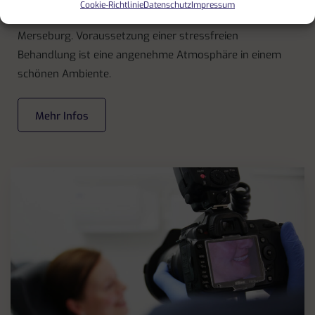
Cookie-Richtlinie
Datenschutz
Impressum
Praxis mitten in der kleinen aber belebten Stadt
Merseburg. Voraussetzung einer stressfreien
Behandlung ist eine angenehme Atmosphäre in einem
schönen Ambiente.
Mehr Infos